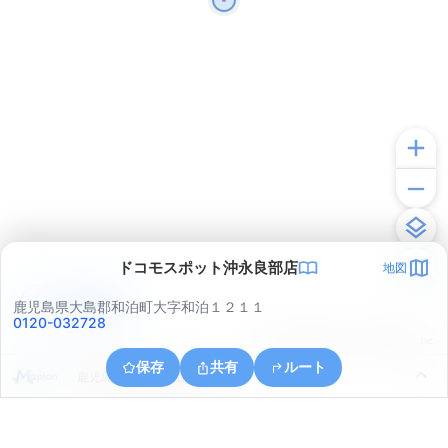
ドコモスポット沖永良部店
地図
アプリで見る
鹿児島県大島郡和泊町大字和泊１２１１
0120-032728
© ONE COMPATH © GeoTechnologies Inc.
保存
共有
ルート
鹿児島県大島郡和泊町出花