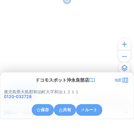
ドコモスポット沖永良部店
地図
アプリで見る
鹿児島県大島郡和泊町大字和泊１２１１
0120-032728
© ONE COMPATH © GeoTechnologies Inc.
保存
共有
ルート
住所の取得に失敗しました