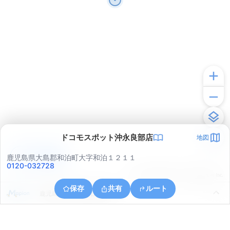
ドコモスポット沖永良部店
地図
アプリで見る
鹿児島県大島郡和泊町大字和泊１２１１
0120-032728
© ONE COMPATH © GeoTechnologies Inc.
保存
共有
ルート
鹿児島県大島郡和泊町根折