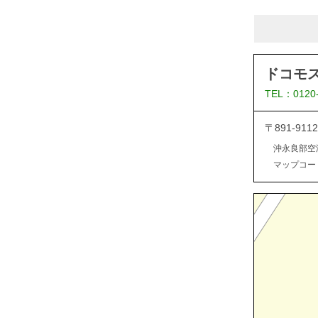
ドコモ
TEL：0120
〒891-9
沖永良部空
マップコード：