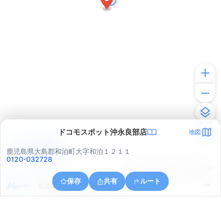
ドコモスポット沖永良部店
地図
アプリで見る
鹿児島県大島郡和泊町大字和泊１２１１
0120-032728
© ONE COMPATH © GeoTechnologies Inc.
保存
共有
ルート
鹿児島県大島郡和泊町手々知名