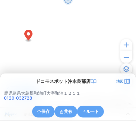
ドコモスポット沖永良部店
地図
アプリで見る
鹿児島県大島郡和泊町大字和泊１２１１
0120-032728
© ONE COMPATH © GeoTechnologies Inc.
保存
共有
ルート
鹿児島県大島郡和泊町喜美留