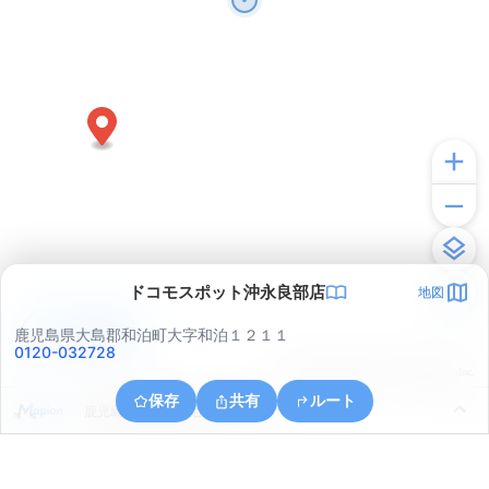
ドコモスポット沖永良部店
地図
アプリで見る
鹿児島県大島郡和泊町大字和泊１２１１
0120-032728
© ONE COMPATH © GeoTechnologies Inc.
保存
共有
ルート
鹿児島県大島郡和泊町喜美留