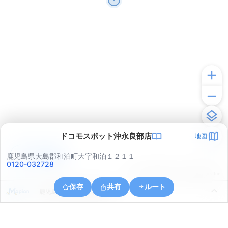
ドコモスポット沖永良部店
地図
アプリで見る
鹿児島県大島郡和泊町大字和泊１２１１
0120-032728
© ONE COMPATH © GeoTechnologies Inc.
保存
共有
ルート
鹿児島県大島郡和泊町根折