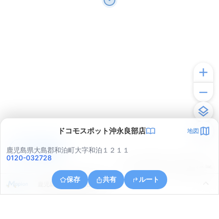
ドコモスポット沖永良部店
地図
アプリで見る
鹿児島県大島郡和泊町大字和泊１２１１
0120-032728
© ONE COMPATH © GeoTechnologies Inc.
保存
共有
ルート
鹿児島県大島郡和泊町和