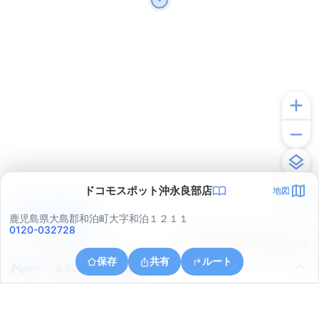
ドコモスポット沖永良部店
地図
アプリで見る
鹿児島県大島郡和泊町大字和泊１２１１
0120-032728
© ONE COMPATH © GeoTechnologies Inc.
保存
共有
ルート
鹿児島県大島郡和泊町和