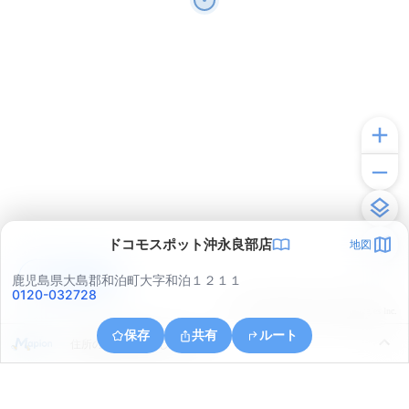
ドコモスポット沖永良部店
地図
アプリで見る
鹿児島県大島郡和泊町大字和泊１２１１
0120-032728
© ONE COMPATH © GeoTechnologies Inc.
保存
共有
ルート
住所の取得に失敗しました