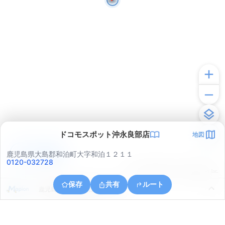
ドコモスポット沖永良部店
地図
アプリで見る
鹿児島県大島郡和泊町大字和泊１２１１
0120-032728
© ONE COMPATH © GeoTechnologies Inc.
保存
共有
ルート
鹿児島県大島郡和泊町手々知名