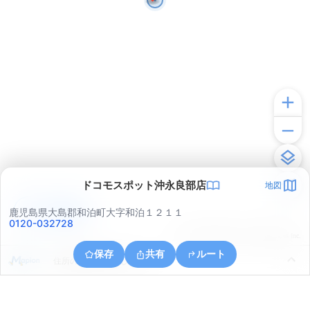
ドコモスポット沖永良部店
地図
アプリで見る
鹿児島県大島郡和泊町大字和泊１２１１
0120-032728
© ONE COMPATH © GeoTechnologies Inc.
保存
共有
ルート
住所の取得に失敗しました