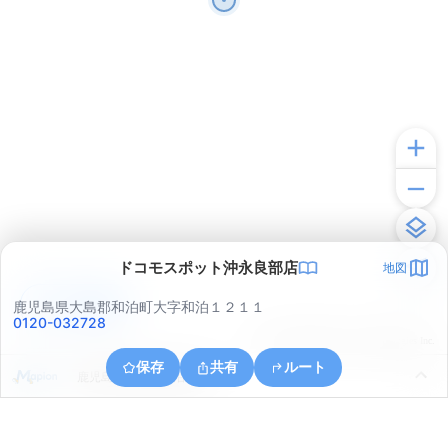
ドコモスポット沖永良部店
地図
アプリで見る
鹿児島県大島郡和泊町大字和泊１２１１
0120-032728
© ONE COMPATH © GeoTechnologies Inc.
保存
共有
ルート
鹿児島県大島郡和泊町和