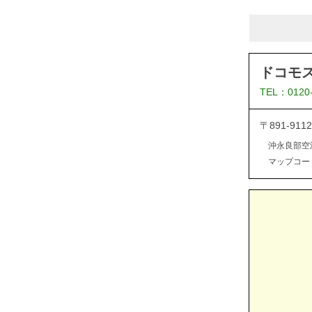
ドコモ
TEL：0120
〒891-9
沖永良部空
マップコード：