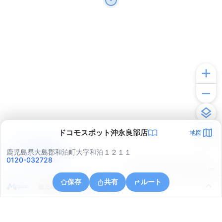
ドコモスポット沖永良部店
地図
アプリで見る
鹿児島県大島郡和泊町大字和泊１２１１
0120-032728
© ONE COMPATH © GeoTechnologies Inc.
保存
共有
ルート
鹿児島県大島郡和泊町和