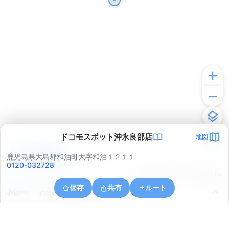
ドコモスポット沖永良部店
地図
アプリで見る
鹿児島県大島郡和泊町大字和泊１２１１
0120-032728
© ONE COMPATH © GeoTechnologies Inc.
保存
共有
ルート
住所の取得に失敗しました