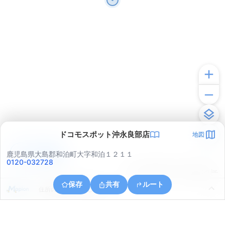
ドコモスポット沖永良部店
地図
アプリで見る
鹿児島県大島郡和泊町大字和泊１２１１
0120-032728
© ONE COMPATH © GeoTechnologies Inc.
保存
共有
ルート
住所の取得に失敗しました