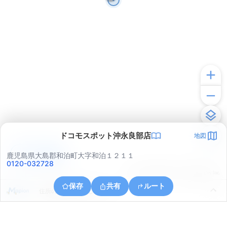
ドコモスポット沖永良部店
地図
アプリで見る
鹿児島県大島郡和泊町大字和泊１２１１
0120-032728
© ONE COMPATH © GeoTechnologies Inc.
保存
共有
ルート
住所の取得に失敗しました