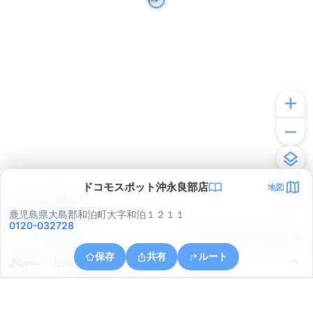
ドコモスポット沖永良部店
地図
アプリで見る
鹿児島県大島郡和泊町大字和泊１２１１
0120-032728
© ONE COMPATH © GeoTechnologies Inc.
保存
共有
ルート
住所の取得に失敗しました