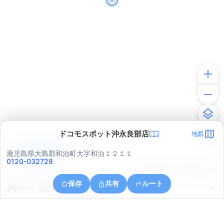
ドコモスポット沖永良部店
地図
アプリで見る
鹿児島県大島郡和泊町大字和泊１２１１
0120-032728
© ONE COMPATH © GeoTechnologies Inc.
保存
共有
ルート
鹿児島県大島郡和泊町玉城