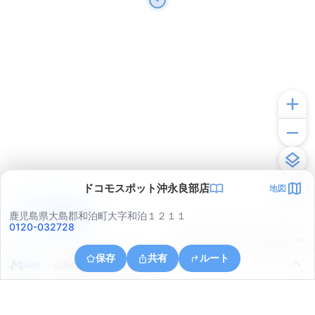
ドコモスポット沖永良部店
地図
アプリで見る
鹿児島県大島郡和泊町大字和泊１２１１
0120-032728
© ONE COMPATH © GeoTechnologies Inc.
保存
共有
ルート
住所の取得に失敗しました