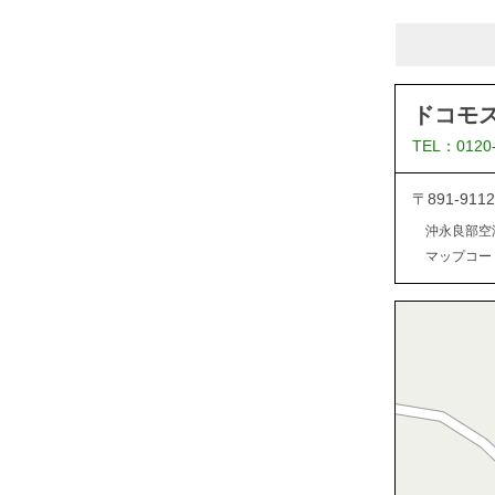
ドコモ
TEL：0120
〒891-9
沖永良部空
マップコード：