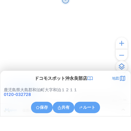
ドコモスポット沖永良部店
地図
アプリで見る
鹿児島県大島郡和泊町大字和泊１２１１
0120-032728
© ONE COMPATH © GeoTechnologies Inc.
保存
共有
ルート
住所の取得に失敗しました