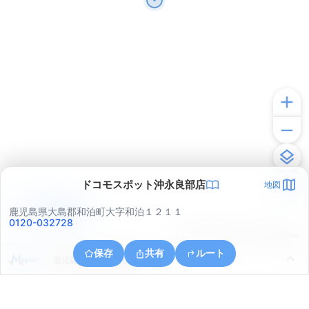
ドコモスポット沖永良部店
地図
アプリで見る
鹿児島県大島郡和泊町大字和泊１２１１
0120-032728
© ONE COMPATH © GeoTechnologies Inc.
保存
共有
ルート
鹿児島県大島郡和泊町玉城