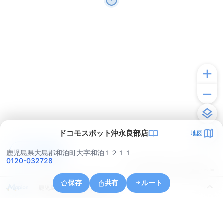
ドコモスポット沖永良部店
地図
アプリで見る
鹿児島県大島郡和泊町大字和泊１２１１
0120-032728
© ONE COMPATH © GeoTechnologies Inc.
保存
共有
ルート
鹿児島県大島郡和泊町玉城