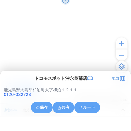
ドコモスポット沖永良部店
地図
アプリで見る
鹿児島県大島郡和泊町大字和泊１２１１
0120-032728
© ONE COMPATH © GeoTechnologies Inc.
保存
共有
ルート
鹿児島県大島郡和泊町玉城