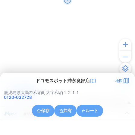
ドコモスポット沖永良部店
地図
アプリで見る
鹿児島県大島郡和泊町大字和泊１２１１
0120-032728
© ONE COMPATH © GeoTechnologies Inc.
保存
共有
ルート
鹿児島県大島郡和泊町玉城