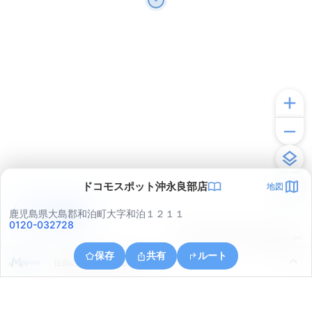
ドコモスポット沖永良部店
地図
アプリで見る
鹿児島県大島郡和泊町大字和泊１２１１
0120-032728
© ONE COMPATH © GeoTechnologies Inc.
保存
共有
ルート
住所の取得に失敗しました