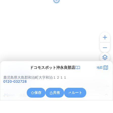
ドコモスポット沖永良部店
地図
アプリで見る
鹿児島県大島郡和泊町大字和泊１２１１
0120-032728
© ONE COMPATH © GeoTechnologies Inc.
保存
共有
ルート
住所の取得に失敗しました