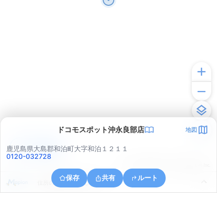
ドコモスポット沖永良部店
地図
アプリで見る
鹿児島県大島郡和泊町大字和泊１２１１
0120-032728
© ONE COMPATH © GeoTechnologies Inc.
保存
共有
ルート
住所の取得に失敗しました