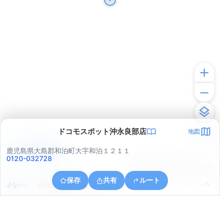
ドコモスポット沖永良部店
地図
アプリで見る
鹿児島県大島郡和泊町大字和泊１２１１
0120-032728
© ONE COMPATH © GeoTechnologies Inc.
保存
共有
ルート
住所の取得に失敗しました