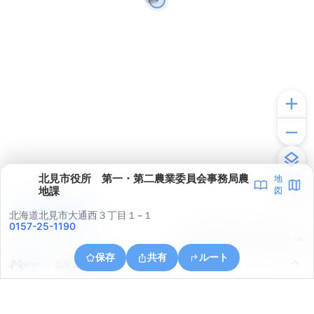
北見市役所 第一・第二農業委員会事務局農
地
地課
図
アプリで見る
北海道北見市大通西３丁目１−１
0157-25-1190
© ONE COMPATH © GeoTechnologies Inc.
保存
共有
ルート
北海道北見市川東