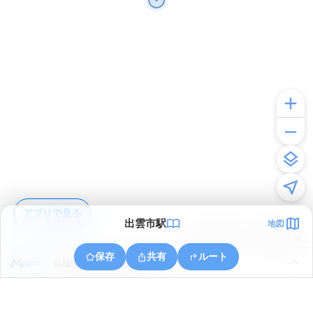
アプリで見る
出雲市駅
地図
© ONE COMPATH © GeoTechnologies Inc.
保存
共有
ルート
島根県出雲市今市町南本町