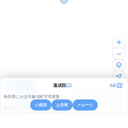
蓮成院
地図
アプリで見る
秋田県にかほ市象潟町字荒屋妻
© ONE COMPATH © GeoTechnologies Inc.
保存
共有
ルート
秋田県にかほ市象潟町字武道島