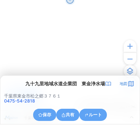
九十九里地域水道企業団 東金浄水場
地図
アプリで見る
千葉県東金市松之郷３７６１
0475-54-2818
© ONE COMPATH © GeoTechnologies Inc.
保存
共有
ルート
千葉県東金市家之子