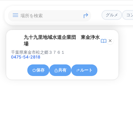
グルメ
コ
九十九里地域水道企業団 東金浄水
場
千葉県東金市松之郷３７６１
0475-54-2818
保存
共有
ルート