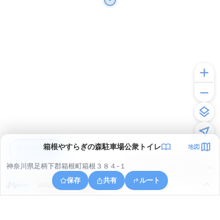
箱根やすらぎの森駐車場公衆トイレ
地図
アプリで見る
神奈川県足柄下郡箱根町箱根３８４-１
© ONE COMPATH © GeoTechnologies Inc.
保存
共有
ルート
静岡県田方郡函南町桑原