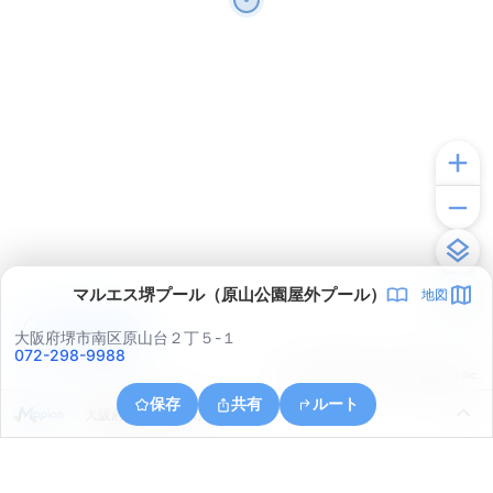
マルエス堺プール（原山公園屋外プール）
地図
アプリで見る
大阪府堺市南区原山台２丁５-１
072-298-9988
© ONE COMPATH © GeoTechnologies Inc.
保存
共有
ルート
大阪府和泉市三林町