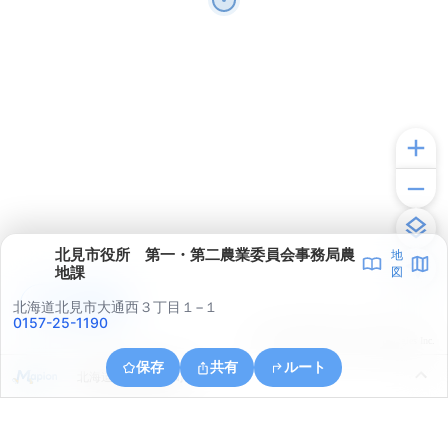
北見市役所 第一・第二農業委員会事務局農
地
地課
図
アプリで見る
北海道北見市大通西３丁目１−１
0157-25-1190
© ONE COMPATH © GeoTechnologies Inc.
保存
共有
ルート
北海道北見市朝日町