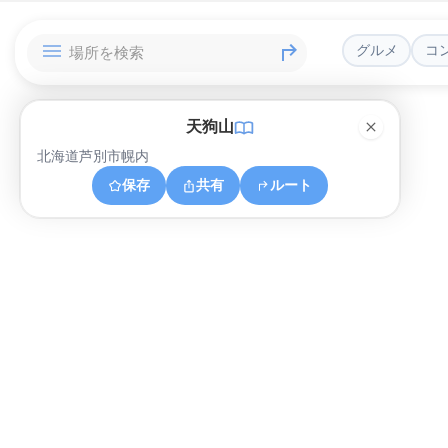
グルメ
コ
天狗山
北海道芦別市幌内
保存
共有
ルート