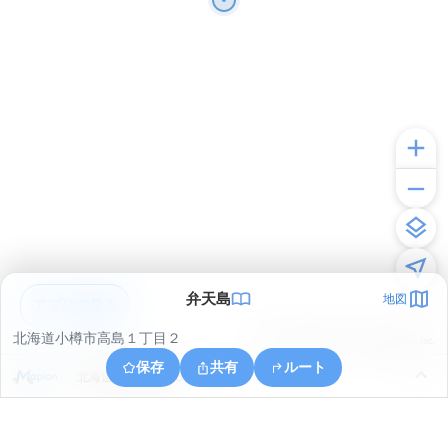
弁天島
地図
アプリで見る
北海道小樽市高島１丁目２
© ONE COMPATH © GeoTechnologies Inc.
保存
共有
ルート
北海道小樽市築港６