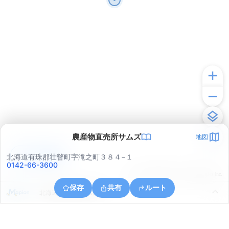
農産物直売所サムズ
地図
アプリで見る
北海道有珠郡壮瞥町字滝之町３８４−１
0142-66-3600
© ONE COMPATH © GeoTechnologies Inc.
保存
共有
ルート
北海道伊達市志門気町