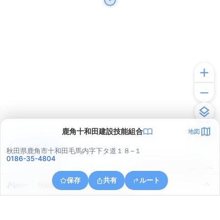
鹿角十和田建設技能組合
地図
アプリで見る
秋田県鹿角市十和田毛馬内字下タ道１８−１
0186-35-4804
© ONE COMPATH © GeoTechnologies Inc.
保存
共有
ルート
秋田県鹿角市十和田山根長者久保