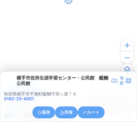
横手市役所生涯学習センター・公民館 醍醐
地
公民館
図
アプリで見る
秋田県横手市平鹿町醍醐字四ッ屋７６
0182-25-4001
© ONE COMPATH © GeoTechnologies Inc.
保存
共有
ルート
秋田県横手市平鹿町醍醐浅舞山