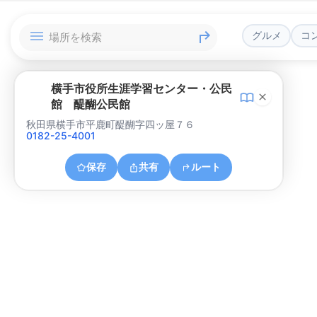
グルメ
コ
横手市役所生涯学習センター・公民
館 醍醐公民館
秋田県横手市平鹿町醍醐字四ッ屋７６
0182-25-4001
保存
共有
ルート