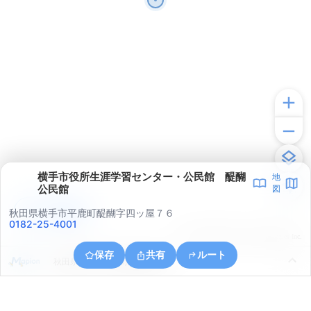
横手市役所生涯学習センター・公民館 醍醐
地
公民館
図
アプリで見る
秋田県横手市平鹿町醍醐字四ッ屋７６
0182-25-4001
© ONE COMPATH © GeoTechnologies Inc.
保存
共有
ルート
秋田県横手市平鹿町醍醐亀井沢