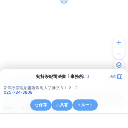
剱持崇紀司法書士事務所
地図
アプリで見る
新潟県南魚沼郡湯沢町大字神立３１２−２
025-784-3808
© ONE COMPATH © GeoTechnologies Inc.
保存
共有
ルート
新潟県南魚沼郡湯沢町神立