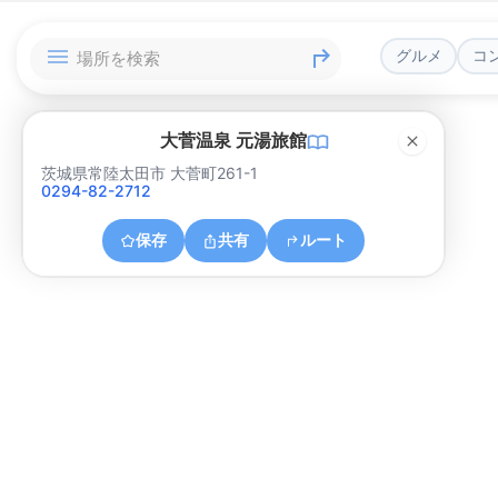
グルメ
コ
大菅温泉 元湯旅館
茨城県常陸太田市 大菅町261-1
0294-82-2712
保存
共有
ルート