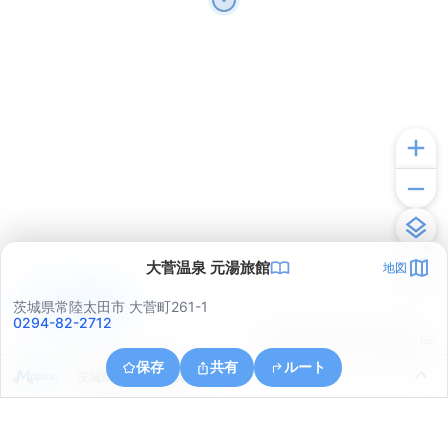
大菅温泉 元湯旅館
地図
アプリで見る
茨城県常陸太田市 大菅町261-1
0294-82-2712
© ONE COMPATH © GeoTechnologies Inc.
保存
共有
ルート
茨城県日立市下深荻町